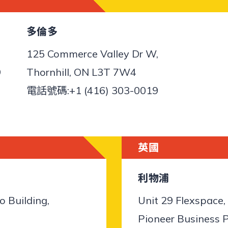
多倫多
125 Commerce Valley Dr W,
9
Thornhill, ON L3T 7W4
電話號碼:
+1 (416) 303-0019
​英國
利物浦
o Building,
Unit 29 Flexspace,
Pioneer Business P