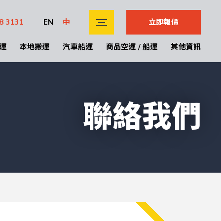
8 3131
EN
中
立即報價
運
本地搬運
汽車船運
商品空運 / 船運
其他資訊
聯絡我們