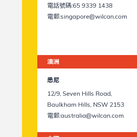
電話號碼:
65 9339 1438
電郵:
singapore@wilcan.com
澳洲
悉尼
12/9, Seven Hills Road,
Baulkham Hills, NSW 2153
電郵:
australia@wilcan.com