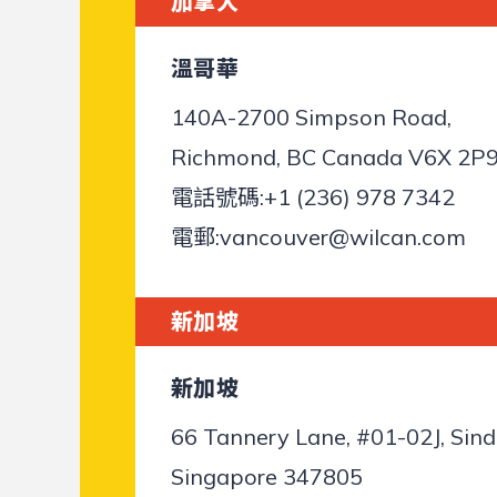
加拿大
溫哥華
140A-2700 Simpson Road,
Richmond, BC Canada V6X 2P
電話號碼:
+1 (236) 978 7342
電郵:
vancouver@wilcan.com
​新加坡
​新加坡
66 Tannery Lane, #01-02J, Sind
Singapore 347805