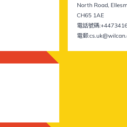
North Road, Elles
CH65 1AE
電話號碼:
+4473416
電郵:
cs.uk@wilcan