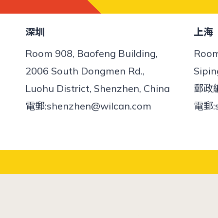
深圳
​上海
Room 908, Baofeng Building,
Room 
2006 South Dongmen Rd.,
Sipin
Luohu District, Shenzhen, China
郵政編
電郵:
shenzhen@wilcan.com
電郵: