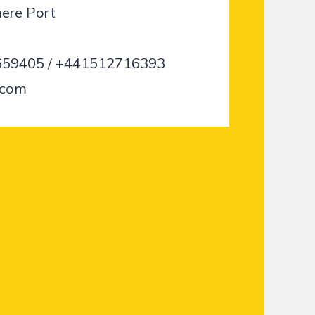
mere Port
59405 / +441512716393
.com