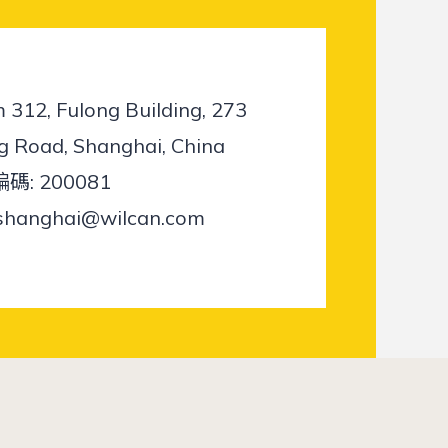
312, Fulong Building, 273
g Road, Shanghai, China
碼: 200081
shanghai@wilcan.com