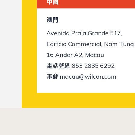
中國
澳門
Avenida Praia Grande 517,
Edificio Commercial, Nam Tung
16 Andar A2, Macau
電話號碼:
853 2835 6292
電郵:
macau@wilcan.com