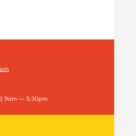
com
9am — 5:30pm